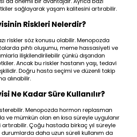
ı da önemli bir avantajdır. Ayrıca bazı
kiler sağlayarak yaşam kalitesini artırabilir.
nin Riskleri Nelerdir?
zı riskler söz konusu olabilir. Menopozda
alarda pıhtı oluşumu, meme hassasiyeti ve
larla ilişkilendirilebilir çünkü dışarıdan
kiler. Ancak bu riskler hastanın yaşı, tedavi
işkilidir. Doğru hasta seçimi ve düzenli takip
a alınabilir.
 Ne Kadar Süre Kullanılır?
 gösterebilir. Menopozda hormon replasman
ozda ve mümkün olan en kısa süreyle uygulanır
i artırabilir. Çoğu hastada birkaç yıl süreyle
azı durumlarda daha uzun süreli kullanım da