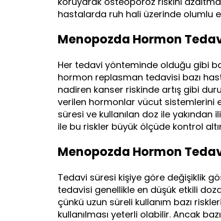
koruyarak osteoporoz riskini azaltmas
hastalarda ruh hali üzerinde olumlu et
Menopozda Hormon Tedavisi
Her tedavi yönteminde olduğu gibi ba
hormon replasman tedavisi bazı hast
nadiren kanser riskinde artış gibi durum
verilen hormonlar vücut sistemlerini et
süresi ve kullanılan doz ile yakından il
ile bu riskler büyük ölçüde kontrol altın
Menopozda Hormon Tedavisi
Tedavi süresi kişiye göre değişiklik
tedavisi genellikle en düşük etkili d
çünkü uzun süreli kullanım bazı riskler
kullanılması yeterli olabilir. Ancak b