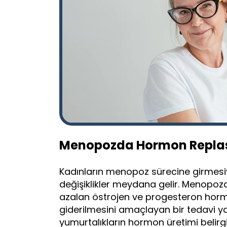
Menopozda Hormon Replas
Kadınların menopoz sürecine girmesiy
değişiklikler meydana gelir. Menop
azalan östrojen ve progesteron hormon
giderilmesini amaçlayan bir tedavi y
yumurtalıkların hormon üretimi belirgi